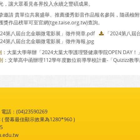
光，讓大眾看見各界投入永續之豐碩成果。
摯邀請 貴單位共襄盛舉、推薦優秀影音作品報名參與，隨函檢附
獎作品榜單可至官網(tge.taise.org.tw)查詢。
024第八屆台北金鵰微電影展」徵件簡章.pdf
「2024第八屆
024第八屆台北金鵰微電影展」徵件海報.jpg
大葉大學舉辦「2024大葉大學護理暨健康學院OPEN DAY！
則：
文華高中函辦理112學年度數位前導學校計畫-「Quizizz教學應
則：
：(04)23590269
 ( 螢幕最佳顯示效果為1280*960 )
5
du.tw