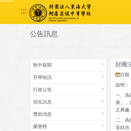
跳到主要內容區塊
:::
公告訊息
財團
附中新聞
日期 :
升學快訊
說明：
行政公告
一、為
招生訊息
展」，
之興趣
獎助消息
二、為
榮譽榜
並結合