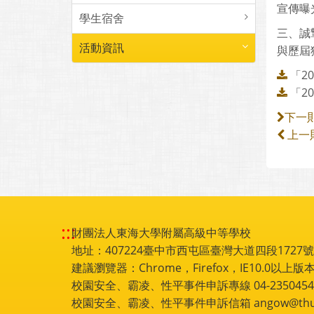
宣傳曝
學生宿舍
三、誠
活動資訊
與歷屆獲
「2
「2
下一
上一
:::
財團法人東海大學附屬高級中等學校
地址：407224臺中市西屯區臺灣大道四段1727號 電話
建議瀏覽器：Chrome，Firefox，IE10.0以上版本
校園安全、霸凌、性平事件申訴專線 04-2350454
校園安全、霸凌、性平事件申訴信箱 angow@thu.e