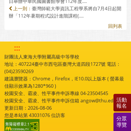
日舉辦中華民國圖書館學會112年度....
臺灣師範大學資訊工程學系將自7月4日起開
上一則：
辦「112年暑期程式設計進階課程(....
回列表
:::
財團法人東海大學附屬高級中等學校
地址：407224臺中市西屯區臺灣大道四段1727號 電話：
(04)23590269
建議瀏覽器：Chrome，Firefox，IE10.0以上版本 ( 螢幕最
佳顯示效果為1280*960 )
校園安全、霸凌、性平事件申訴專線 04-23504545
活動
校園安全、霸凌、性平事件申訴信箱 angow@thu.edu.tw
報名
更新日期：2026-08-06
您是本站第
43031076
位訪客
分眾
導覽