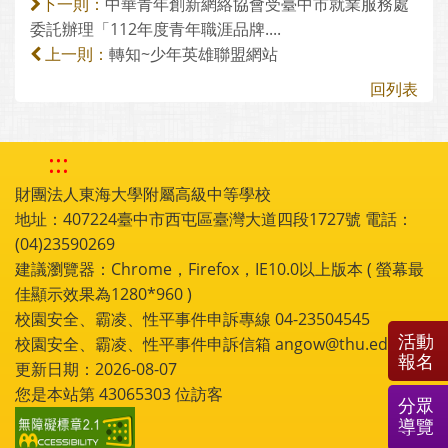
中華青年創新網絡協會受臺中市就業服務處
下一則：
委託辦理「112年度青年職涯品牌....
轉知~少年英雄聯盟網站
上一則：
回列表
:::
財團法人東海大學附屬高級中等學校
地址：407224臺中市西屯區臺灣大道四段1727號 電話：
(04)23590269
建議瀏覽器：Chrome，Firefox，IE10.0以上版本 ( 螢幕最
佳顯示效果為1280*960 )
校園安全、霸凌、性平事件申訴專線 04-23504545
活動
校園安全、霸凌、性平事件申訴信箱 angow@thu.edu.tw
報名
更新日期：2026-08-07
您是本站第
43065303
位訪客
分眾
導覽