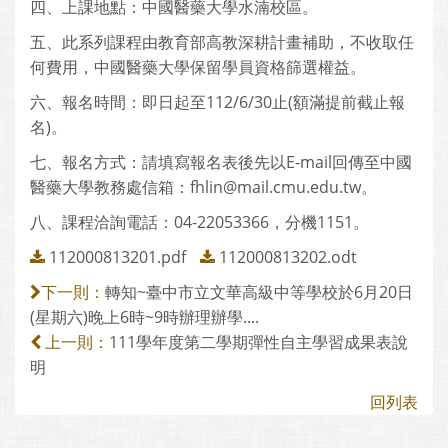
四、上課地點：中國醫藥大學水湳校區。
五、此系列課程由教育部高教深耕計畫補助，不收取任
何費用，中國醫藥大學保留學員資格篩選權益。
六、報名時間：即日起至112/6/30止(額滿提前截止報
名)。
七、報名方式：請填寫報名表後先以E-mail回傳至中國
醫藥大學教務處信箱：fhlin@mail.cmu.edu.tw。
八、課程洽詢電話：04-22053366，分機1151。
112000813201.pdf
112000813202.odt
轉知~臺中市立文華高級中等學校於6月20日
下一則：
(星期六)晚上6時~9時辦理辦學....
111學年度第二學期彈性自主學習成果表說
上一則：
明
回列表