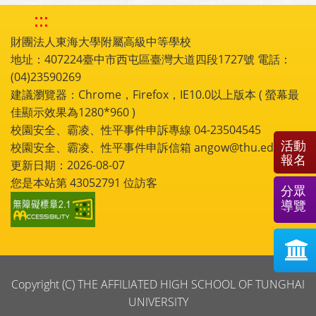
:::
財團法人東海大學附屬高級中等學校
地址：407224臺中市西屯區臺灣大道四段1727號 電話：
(04)23590269
建議瀏覽器：Chrome，Firefox，IE10.0以上版本 ( 螢幕最
佳顯示效果為1280*960 )
校園安全、霸凌、性平事件申訴專線 04-23504545
活動
校園安全、霸凌、性平事件申訴信箱 angow@thu.edu.tw
報名
更新日期：2026-08-07
您是本站第
43052791
位訪客
分眾
導覽
Copyright (C) THE AFFILIATED HIGH SCHOOL OF TUNGHAI
UNIVERSITY