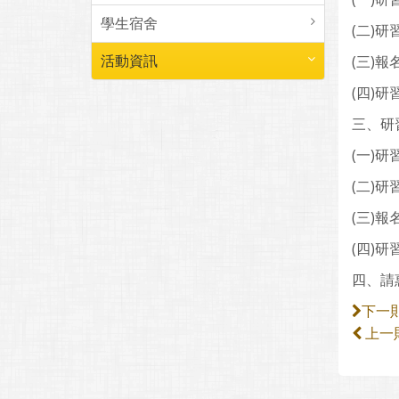
學生宿舍
(二)
活動資訊
(三)
(四)研
三、研
(一)研
(二)
(三)
(四)研
四、請
下一
上一