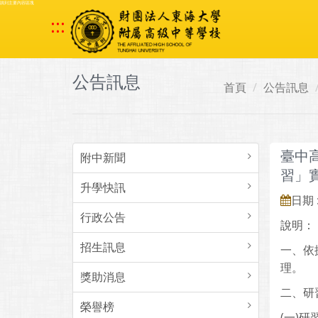
跳到主要內容區塊
:::
公告訊息
首頁
公告訊息
臺中
附中新聞
習」
升學快訊
日期 :
行政公告
說明：
招生訊息
一、依
理。
獎助消息
二、研
榮譽榜
(一)研