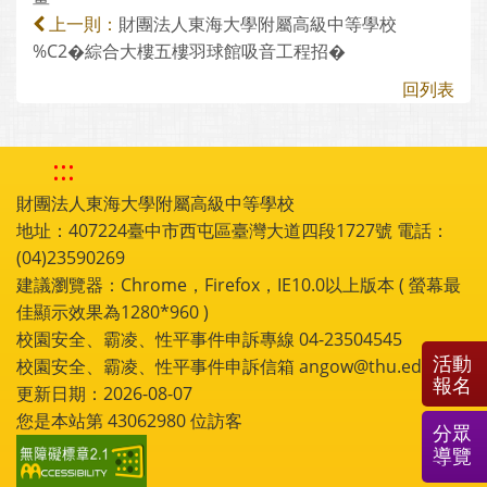
財團法人東海大學附屬高級中等學校
上一則：
%C2�綜合大樓五樓羽球館吸音工程招�
回列表
:::
財團法人東海大學附屬高級中等學校
地址：407224臺中市西屯區臺灣大道四段1727號 電話：
(04)23590269
建議瀏覽器：Chrome，Firefox，IE10.0以上版本 ( 螢幕最
佳顯示效果為1280*960 )
校園安全、霸凌、性平事件申訴專線 04-23504545
活動
校園安全、霸凌、性平事件申訴信箱 angow@thu.edu.tw
報名
更新日期：2026-08-07
您是本站第
43062980
位訪客
分眾
導覽