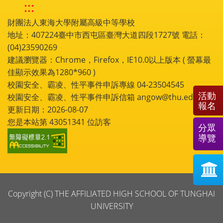
:::
財團法人東海大學附屬高級中等學校
地址：407224臺中市西屯區臺灣大道四段1727號 電話：
(04)23590269
建議瀏覽器：Chrome，Firefox，IE10.0以上版本 ( 螢幕最
佳顯示效果為1280*960 )
校園安全、霸凌、性平事件申訴專線 04-23504545
活動
校園安全、霸凌、性平事件申訴信箱 angow@thu.edu.tw
報名
更新日期：2026-08-07
您是本站第
43051341
位訪客
分眾
導覽
Copyright (C) THE AFFILIATED HIGH SCHOOL OF TUNGHAI
UNIVERSITY