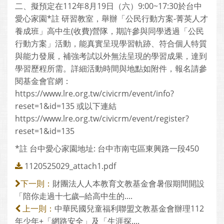
二、擬預定在112年8月19日（六）9:00~17:30於台中
愛心家園*註 研習教室，舉辦「公民行動方案-菁英人才
養成班」高中生(收費)營隊，期許參與同學透過「公民
行動方案」活動，能真實呈現學習軌跡、符合個人特質
與能力發展，補強考試以外無法呈現的學習成果，達到
學習歷程所需。詳細活動時間與地點如附件，報名請參
閱基金會官網：
https://www.lre.org.tw/civicrm/event/info?
reset=1&id=135 或以下連結
https://www.lre.org.tw/civicrm/event/register?
reset=1&id=135
*註 台中愛心家園地址: 台中市南屯區東興路一段450
1120525029_attach1.pdf
財團法人人本教育文教基金會暑假期間開設
下一則：
「陪你走過十七歲─給高中生的....
中華民國兒童福利聯盟文教基金會辦理112
上一則：
年少年+「網路安全」及「生涯探....