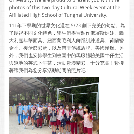
University. We are proud to present you with the
photos of this two-day Cultural Week event at the
Affiliated High School of Tunghai University.
111年下學期的世界文化週在 5/23 劃下完美的句點。為
了慶祝不同文化特色，學生們學習製作俄羅斯娃娃、義
大利嘉年華面具、紐西蘭毛利人舞蹈訓練道具、荷蘭鬱
金香、復活節彩蛋，以及南非傳統盾牌、美國漢堡。另
外，我們也安排學生到校園中的馬廄體驗美國牛仔生活
與道地的英式下午茶，活動緊湊精彩，十分充實！緊接
著讓我們為您分享活動期間的照片吧！