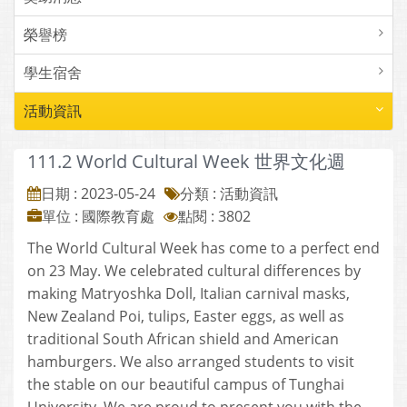
榮譽榜
學生宿舍
活動資訊
111.2 World Cultural Week 世界文化週
日期 : 2023-05-24
分類 : 活動資訊
單位 : 國際教育處
點閱 : 3802
The World Cultural Week has come to a perfect end
on 23 May. We celebrated cultural differences by
making Matryoshka Doll, Italian carnival masks,
New Zealand Poi, tulips, Easter eggs, as well as
traditional South African shield and American
hamburgers. We also arranged students to visit
the stable on our beautiful campus of Tunghai