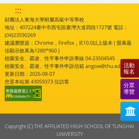
:::
財團法人東海大學附屬高級中等學校
地址：407224臺中市西屯區臺灣大道四段1727號 電話：
(04)23590269
建議瀏覽器：Chrome，Firefox，IE10.0以上版本 ( 螢幕最
佳顯示效果為1280*960 )
校園安全、霸凌、性平事件申訴專線 04-23504545
活動
校園安全、霸凌、性平事件申訴信箱 angow@thu.edu.tw
報名
更新日期：2026-08-07
您是本站第
43059373
位訪客
分眾
導覽
Copyright (C) THE AFFILIATED HIGH SCHOOL OF TUNGHAI
UNIVERSITY