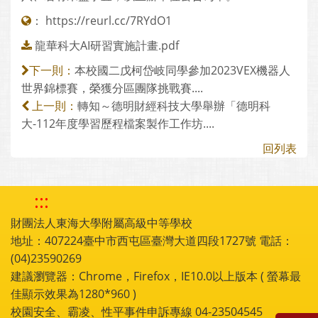
：
https://reurl.cc/7RYdO1
龍華科大AI研習實施計畫.pdf
本校國二戊柯岱岐同學參加2023VEX機器人
下一則：
世界錦標賽，榮獲分區團隊挑戰賽....
轉知～德明財經科技大學舉辦「德明科
上一則：
大-112年度學習歷程檔案製作工作坊....
回列表
:::
財團法人東海大學附屬高級中等學校
地址：407224臺中市西屯區臺灣大道四段1727號 電話：
(04)23590269
建議瀏覽器：Chrome，Firefox，IE10.0以上版本 ( 螢幕最
佳顯示效果為1280*960 )
校園安全、霸凌、性平事件申訴專線 04-23504545