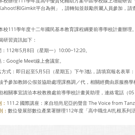
本校辦理111學年度高中優質化輔助方案中區學校線上增能研習
Kahoot!和Gimkit平台為例」，請轉知並鼓勵所屬人員參加，請
本校111學年度十二年國民基本教育課程綱要前導學校計畫辦理
揭研習資訊如下：
間：112年5月8日（星期一）10:00~12:20。
點：Google Meet線上會議室。
報名方式：即日起至5月5日（星期五）下午3點，請填寫報名表單：
核予參加教師公假並協助處理課務調／代，相關經費由原服務學
動相關事宜請洽本校教務處前導學校計畫黃助理，連絡電話（05）22
111.2 國際講座：來自坦尚尼亞的聲音 The Voice from Tanza
則：
數位發展部數位產業署辦理112年度「高中職生AI扎根系列
則：