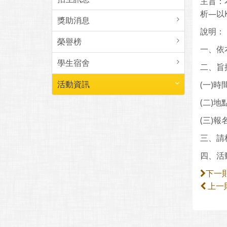
主旨：
析—以
獎助消息
說明：
榮譽榜
一、依
學生宿舍
二、旨
活動資訊
(一)時
(二)地
(三)
三、請
四、活
下一
上一