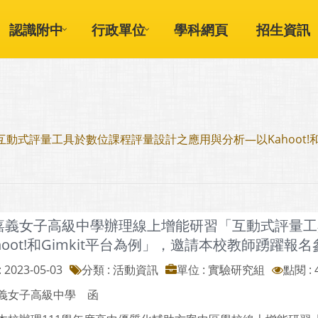
認識附中
行政單位
學科網頁
招生資訊
式評量工具於數位課程評量設計之應用與分析—以Kahoot!和
嘉義女子高級中學辦理線上增能研習「互動式評量工
hoot!和Gimkit平台為例」，邀請本校教師踴躍報
 2023-05-03
分類 : 活動資訊
單位 : 實驗研究組
點閱 : 
義女子高級中學 函