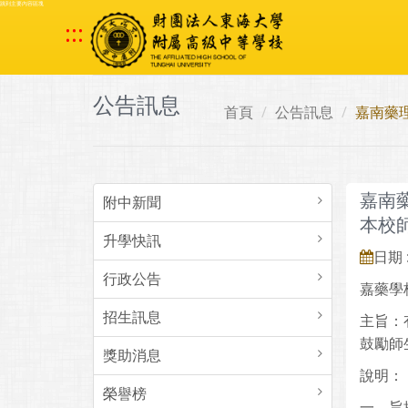
跳到主要內容區塊
:::
公告訊息
首頁
公告訊息
嘉南藥
嘉南
附中新聞
本校
升學快訊
日期 :
行政公告
嘉藥學
招生訊息
主旨：
鼓勵師
獎助消息
說明：
榮譽榜
一、旨