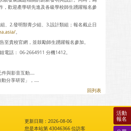
作，歡迎產學研先進及各級學校師生踴躍報名參
組、2.發明類青少組、3.設計類組；報名截止日
a.asia/
。
公告至貴校官網，並鼓勵師生踴躍報名參加。
： 06-2664911 分機1412。
影音互動....
分享研習」，....
回列表
活動
報名
更新日期：2026-08-06
您是本站第
43046366
位訪客