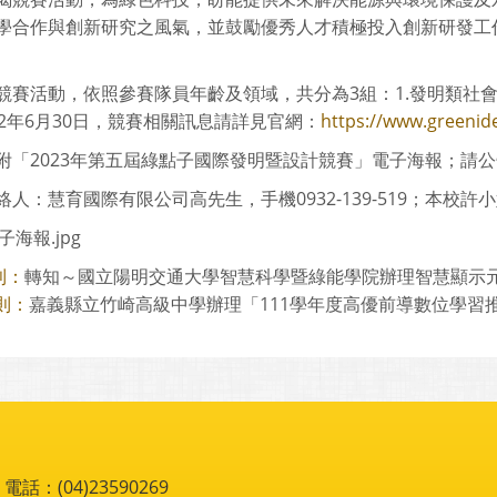
學合作與創新研究之風氣，並鼓勵優秀人才積極投入創新研發工
競賽活動，依照參賽隊員年齡及領域，共分為3組：1.發明類社會
12年6月30日，競賽相關訊息請詳見官網：
https://www.greenide
附「2023年第五屆綠點子國際發明暨設計競賽」電子海報；請
人：慧育國際有限公司高先生，手機0932-139-519；本校許小姐電話
子海報.jpg
轉知～國立陽明交通大學智慧科學暨綠能學院辦理智慧顯示元件與
則：
嘉義縣立竹崎高級中學辦理「111學年度高優前導數位學習推動
則：
：(04)23590269