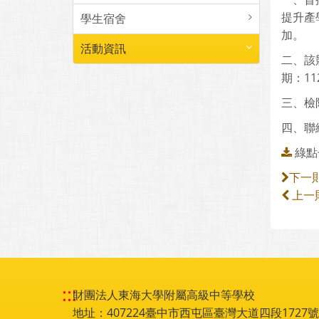
提升產
學生宿舍
加。
活動資訊
二、該
期：1
三、檢
四、聯絡
綠點
下一
上一
:::
財團法人東海大學附屬高級中等學校
地址：407224臺中市西屯區臺灣大道四段1727號 電話