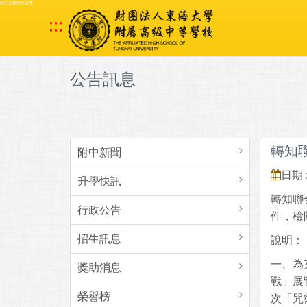
跳到主要內容區塊
:::
公告訊息
轉知
附中新聞
日期 :
升學快訊
轉知聯
行政公告
件，檢
招生訊息
說明：
一、為
獎助消息
戰」展
榮譽榜
次「咒