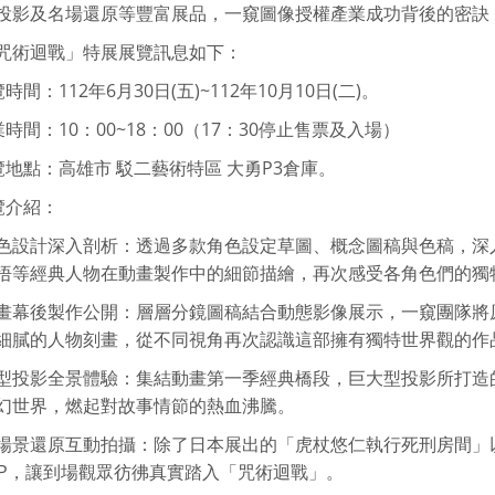
投影及名場還原等豐富展品，一窺圖像授權產業成功背後的密訣
咒術迴戰」特展展覽訊息如下：
覽時間：112年6月30日(五)~112年10月10日(二)。
業時間：10：00~18：00（17：30停止售票及入場）
展覽地點：高雄市 駁二藝術特區 大勇P3倉庫。
覽介紹：
色設計深入剖析：透過多款角色設定草圖、概念圖稿與色稿，深
悟等經典人物在動畫製作中的細節描繪，再次感受各角色們的獨
畫幕後製作公開：層層分鏡圖稿結合動態影像展示，一窺團隊將
細膩的人物刻畫，從不同視角再次認識這部擁有獨特世界觀的作
型投影全景體驗：集結動畫第一季經典橋段，巨大型投影所打造
幻世界，燃起對故事情節的熱血沸騰。
場景還原互動拍攝：除了日本展出的「虎杖悠仁執行死刑房間」
RP，讓到場觀眾彷彿真實踏入「咒術迴戰」。