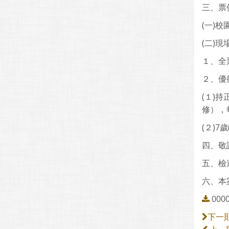
三、票
(一)
(二)現
１、全
２、優
(１)
修），
(２)7
四、敬
五、檢
六、本案
0000
下一