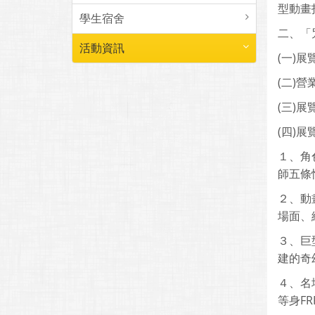
型動畫
學生宿舍
二、「
活動資訊
(一)展
(二)營
(三)
(四)展
１、角
師五條
２、動
場面、
３、巨
建的奇
４、名
等身F