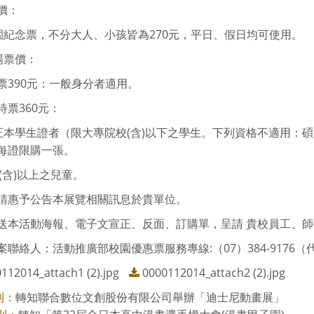
價：
校園紀念票，不分大人、小孩皆為270元，平日、假日均可使用。
場票價：
票390元：一般身分者適用。
待票360元：
持正本學生證者（限大專院校(含)以下之學生。下列資格不適用：
每證限購一張。
歲(含)以上之兒童。
請惠予公告本展覽相關訊息於貴單位。
送本活動海報、電子文宣正、反面、訂購單，呈請 貴校員工、
聯絡人：活動推廣部校園優惠票服務專線:（07）384-9176（代表
112014_attach1 (2).jpg
0000112014_attach2 (2).jpg
轉知聯合數位文創股份有限公司舉辦「迪士尼動畫展」
則：