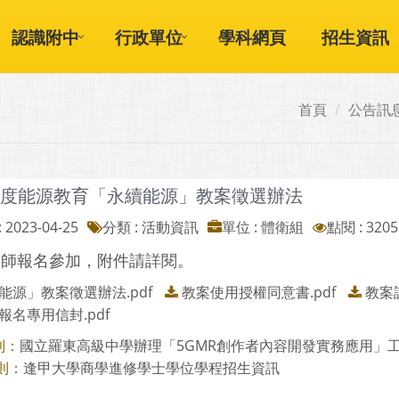
認識附中
行政單位
學科網頁
招生資訊
首頁
公告訊
2年度能源教育「永續能源」教案徵選辦法
 2023-04-25
分類 : 活動資訊
單位 : 體衛組
點閱 : 3205
教師報名參加，附件請詳閱。
能源」教案徵選辦法.pdf
教案使用授權同意書.pdf
教案設
報名專用信封.pdf
國立羅東高級中學辦理「5GMR創作者內容開發實務應用」工作
則：
逢甲大學商學進修學士學位學程招生資訊
則：