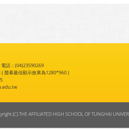
：(04)23590269
 ( 螢幕最佳顯示效果為1280*960 )
5
du.tw
yright (C) THE AFFILIATED HIGH SCHOOL OF TUNGHAI UNIVER