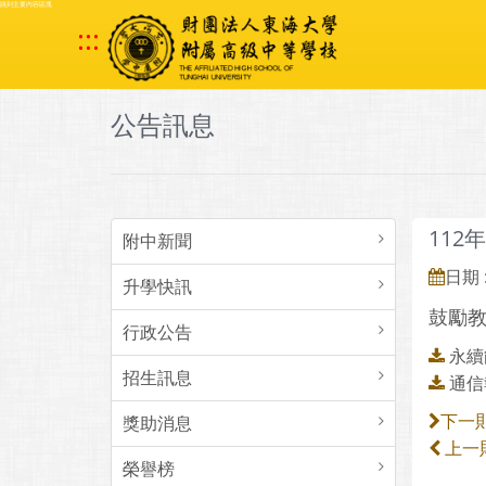
跳到主要內容區塊
:::
公告訊息
11
附中新聞
日期 :
升學快訊
鼓勵
行政公告
永續
招生訊息
通信
獎助消息
下一
上一
榮譽榜