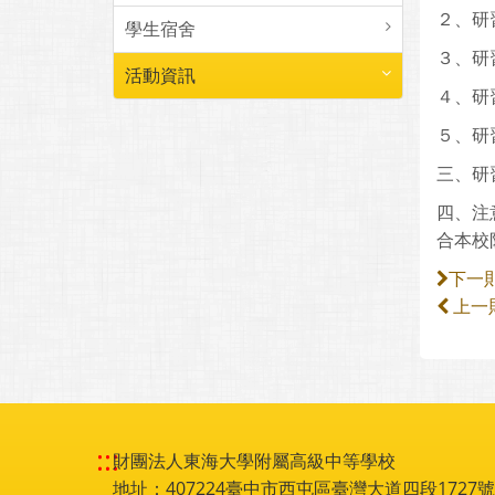
２、研
學生宿舍
３、研
活動資訊
４、研習
５、研
三、研
四、注
合本校
下一
上一
:::
財團法人東海大學附屬高級中等學校
地址：407224臺中市西屯區臺灣大道四段1727號 電話