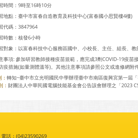
習時間：9時至16時10分
習地點：臺中市富春自造教育及科技中心(富春國小思賢樓4樓)
代碼：3847964
習時數：核發6小時
習對象：以富春科技中心服務區國中、小校長、主任、組長、教
意事項: 參加研習教師接種疫苗規範，應完成3劑COVID-19疫
防疫措施(如量測體溫等)。其他注意事項請參照公文或進修網附
轉知~臺中市立光明國民中學辦理臺中市南區復興宮第一屆「復興
則：
財團法人中華民國電腦技能基金會公告該會辦理之「2023 CSF
則：
：(04)23590269