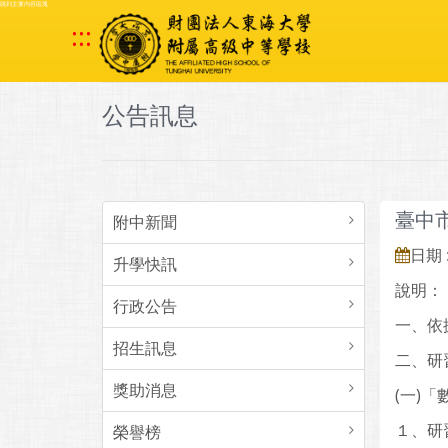
跳到主要內容區塊
:::
公告訊息
臺中
附中新聞
日期 :
升學快訊
說明：
行政公告
一、依據
招生訊息
二、研
獎助消息
(一)
１、研習
榮譽榜