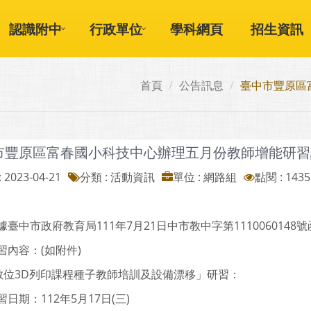
認識附中
行政單位
學科網頁
招生資訊
首頁
公告訊息
臺中市豐原區
市豐原區富春國小科技中心辦理五月份教師增能研習
 2023-04-21
分類 : 活動資訊
單位 : 網路組
點閱 : 1435
臺中市政府教育局111年7月21日中市教中字第1110060148
習內容：(如附件)
「數位3D列印課程種子教師培訓及設備漂移」研習：
日期：112年5月17日(三)