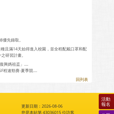
師優先錄取。
苗接種且滿14天始得進入校園，並全程配戴口罩和配
件之研習計畫。
媽祖盃」....
程速勁賽-夏季競....
回列表
活動
報名
更新日期：2026-08-06
您是本站第
43036015
位訪客