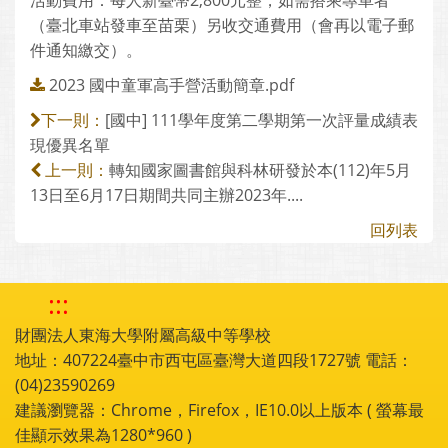
活動費用：每人新臺幣2,800元整，如需搭乘專車者
（臺北車站發車至苗栗）另收交通費用（會再以電子郵
件通知繳交）。
2023 國中童軍高手營活動簡章.pdf
[國中] 111學年度第二學期第一次評量成績表
下一則：
現優異名單
轉知國家圖書館與科林研發於本(112)年5月
上一則：
13日至6月17日期間共同主辦2023年....
回列表
:::
財團法人東海大學附屬高級中等學校
地址：407224臺中市西屯區臺灣大道四段1727號 電話：
(04)23590269
建議瀏覽器：Chrome，Firefox，IE10.0以上版本 ( 螢幕最
佳顯示效果為1280*960 )