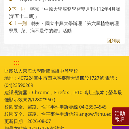
轉知「中原大學服務學習雙月刊-112年4月號
下一則：
(第五十二期)」
轉知～國立中興大學辦理「第六屆植物病理
上一則：
學展─菜。病不是你的錯」活動....
回列表
:::
財團法人東海大學附屬高級中等學校
地址：407224臺中市西屯區臺灣大道四段1727號 電話：
(04)23590269
建議瀏覽器：Chrome，Firefox，IE10.0以上版本 ( 螢幕最
佳顯示效果為1280*960 )
校園安全、霸凌、性平事件申訴專線 04-23504545
活動
校園安全、霸凌、性平事件申訴信箱 angow@thu.edu.tw
報名
更新日期：2026-08-07
您是本站第
43102426
位訪客