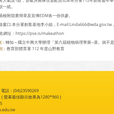
客人氣獎1組，晉級決賽隊伍需配合出席本分署112年創客嘉年
狀一紙。
函檢附競賽簡章及宣傳EDM各一份供參。
窗口:本分署創客基地李小姐，E-mail:Linda666@wda.gov.tw，
網址：https://pse.is/makeathon
轉知～國立中興大學辦理「第六屆植物病理學展─菜。病不是你的
則：
教育部體育署 112 年度山野教育
則：
：(04)23590269
 ( 螢幕最佳顯示效果為1280*960 )
5
du.tw