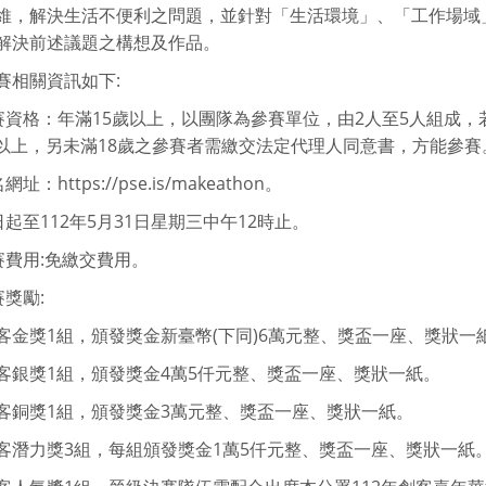
維，解決生活不便利之問題，並針對「生活環境」、「工作場域
解決前述議題之構想及作品。
賽相關資訊如下:
參賽資格：年滿15歲以上，以團隊為參賽單位，由2人至5人組成
%以上，另未滿18歲之參賽者需繳交法定代理人同意書，方能參賽
網址：https://pse.is/makeathon。
日起至112年5月31日星期三中午12時止。
參賽費用:免繳交費用。
賽獎勵:
客金獎1組，頒發獎金新臺幣(下同)6萬元整、獎盃一座、獎狀一
客銀獎1組，頒發獎金4萬5仟元整、獎盃一座、獎狀一紙。
客銅獎1組，頒發獎金3萬元整、獎盃一座、獎狀一紙。
客潛力獎3組，每組頒發獎金1萬5仟元整、獎盃一座、獎狀一紙