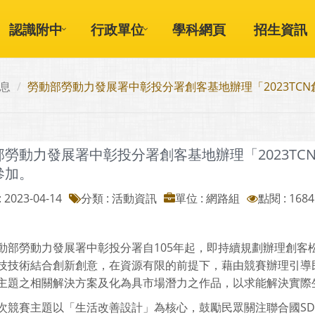
認識附中
行政單位
學科網頁
招生資訊
息
勞動部勞動力發展署中彰投分署創客基地辦理「2023TC
部勞動力發展署中彰投分署創客基地辦理「2023T
參加。
 2023-04-14
分類 : 活動資訊
單位 : 網路組
點閱 : 1684
動部勞動力發展署中彰投分署自105年起，即持續規劃辦理創客
技技術結合創新創意，在資源有限的前提下，藉由競賽辦理引導
主題之相關解決方案及化為具市場潛力之作品，以求能解決實際
次競賽主題以「生活改善設計」為核心，鼓勵民眾關注聯合國SD