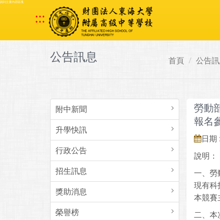
跳到主要內容區塊
:::
公告訊息
首頁
公告訊
勞動
附中新聞
報名
升學快訊
日期 :
行政公告
說明：
招生訊息
一、勞
現有科
獎助消息
本競賽
榮譽榜
二、本