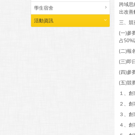
跨域思
學生宿舍
出改善
活動資訊
三、競
(一)
占50
(二)報名
(三)即
(四)
(五)競
１、創
２、創
３、創
４、創