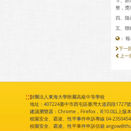
５、創
整，獎
四、隨
五、聯絡
：
報名
下一
上一
:::
財團法人東海大學附屬高級中等學校
地址：407224臺中市西屯區臺灣大道四段1727號 電話
建議瀏覽器：Chrome，Firefox，IE10.0以上版本
校園安全、霸凌、性平事件申訴專線 04-2350454
校園安全、霸凌、性平事件申訴信箱 angow@thu.e