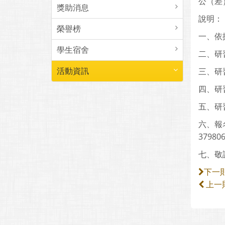
公（差
獎助消息
說明：
榮譽榜
一、依
學生宿舍
二、研
活動資訊
三、研
四、研習
五、研
六、報
37980
七、敬
下一
上一