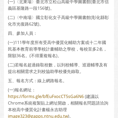
(一)〈北東場〉臺北市立松山高級中學圖書館(臺北市信
義區基隆路一段156號)。
(二)〈中南場〉國立彰化女子高級中學圖書館(彰化縣彰
化市光復路62號)。
四、參加人員：
(一)111學年度所有受高中優質化輔助方案或十二年國
民基本教育前導學校計畫輔助之學校，每校至多2名，
限額36名。(不得重複報名)。
(二)若報名超過錄取校數，以到校輔導、巡迴輔導及有
提出相關需求之到校協助學校優先錄取。
五、報名方式：線上網路報名。
(一)報名網址：
https://forms.gle/bfEuFxocCT5sGa6N6
(建議以
Chrome系統複製貼上網址開啟，相關報名問題請洽詢
本校高中優質化計畫楊永吉助理
image323@gapps.ntnu.edu.tw
)。