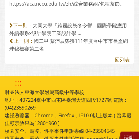
https://aca.nccu.edu.tw/zh/綜合業務組/包種茶節。
大同大學「跨國設祭冬令營—國際學院應用
下一則：
外語學系x設計學院工業設計學....
國二甲 蔡沛辰榮獲111年度台中市市長盃網
上一則：
球錦標賽第二名
回列表
:::
財團法人東海大學附屬高級中等學校
地址：407224臺中市西屯區臺灣大道四段1727號 電話：
(04)23590269
建議瀏覽器：Chrome，Firefox，IE10.0以上版本 ( 螢幕最
佳顯示效果為1280*960 )
校園安全、霸凌、性平事件申訴專線 04-23504545
活動
校園安全、霸凌、性平事件申訴信箱 angow@thu.edu.tw