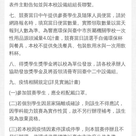
表件主動告知並與本校設備組組長聯繫。
七、競賽當日中午提供參賽學生及隨隊人員便當，請於
網路報名時，填寫當日便當數量。實際領取數量以當天
報到人數為準。為響應環保與臺中市所屬機關學校一次
性用品源頭減量4.0計畫，競賽當日請選手自備環保杯
與餐具，本校不提供免洗餐具、包裝飲用水與一次用飲
料杯。
八、得獎學生獎學金將以校為單位發放，請各校承辦人
協助發放獎學金及將簽領清冊寄回臺中二中設備組。
九、疫情相關規定(詳見實施計畫)
(一)參加競賽學生，應全程配戴口罩。
(二)若個別學生因居家隔離或確診，則該生不得應試，
因學科能力競賽為實作性質，故不另行辦理補考，該生
視為放棄資格。
(三)若本校因疫情因素停課或停學，則本競賽停辦且不