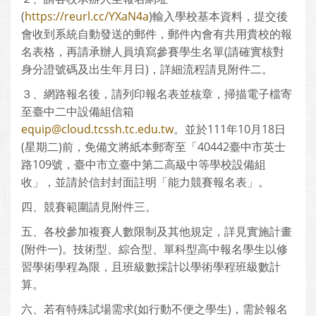
(
https://reurl.cc/YXaN4a
)輸入學校基本資料，提交後
會收到系統自動發送的郵件，郵件內會有共用貴校的報
名表格，再請承辦人員填寫參賽學生名單(請確實核對
身分證號碼及出生年月日)，詳細流程請見附件二。
３、網路報名後，請列印報名表並核章，掃描電子檔寄
至臺中二中設備組信箱
equip@cloud.tcssh.tc.edu.tw
。並於111年10月18日
(星期二)前，免備文將紙本郵寄至「40442臺中市英士
路109號，臺中市立臺中第二高級中等學校設備組
收」，並請於信封封面註明「能力競賽報名表」。
四、競賽範圍請見附件三。
五、各校參加複賽人數限制及其他規定，詳見實施計畫
(附件一)。技術型、綜合型、單科型高中報名學生以修
習學術學程為限，且班級數採計以學術學程班級數計
算。
六、若有特殊試場需求(如行動不便之學生)，需於報名