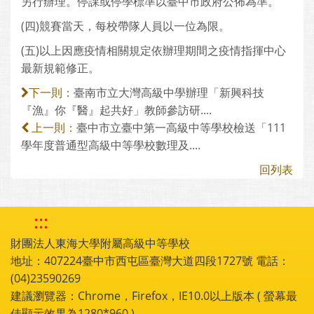
另行辦理。停課或停學標準以臺中市政府公佈為準。
(四)競賽當天，每校帶隊人員以一位為限。
(五)以上因應疫情相關規定依辦理期間之疫情指揮中心
最新規範修正。
臺南市立大灣高級中學辦理「新興科技
下一則：
『漁』你『醫』起共好」教師參訪研....
臺中市立臺中第一高級中等學校檢送「111
上一則：
學年度普通型高級中等學校數理及....
回列表
:::
財團法人東海大學附屬高級中等學校
地址：407224臺中市西屯區臺灣大道四段1727號 電話：
(04)23590269
建議瀏覽器：Chrome，Firefox，IE10.0以上版本 ( 螢幕最
佳顯示效果為1280*960 )