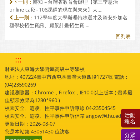
轉知～台灣省教育會辦理【第三季慧治
下一則：
online café - 108課綱的現在與未來】大....
112學年度大學辦理特殊選才及資安外加名
上一則：
額學校招生資訊、願景計畫招生資....
回列表
:::
財團法人東海大學附屬高級中等學校
地址：407224臺中市西屯區臺灣大道四段1727號 電話：
(04)23590269
建議瀏覽器：Chrome，Firefox，IE10.0以上版本 ( 螢幕最
佳顯示效果為1280*960 )
校園安全、霸凌、性平事件申訴專線 04-23504545
活動
校園安全、霸凌、性平事件申訴信箱 angow@thu.edu.tw
報名
更新日期：2026-08-07
您是本站第
43051430
位訪客
分眾