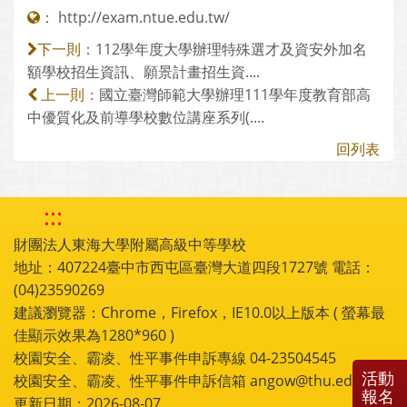
：
http://exam.ntue.edu.tw/
112學年度大學辦理特殊選才及資安外加名
下一則：
額學校招生資訊、願景計畫招生資....
國立臺灣師範大學辦理111學年度教育部高
上一則：
中優質化及前導學校數位講座系列(....
回列表
:::
財團法人東海大學附屬高級中等學校
地址：407224臺中市西屯區臺灣大道四段1727號 電話：
(04)23590269
建議瀏覽器：Chrome，Firefox，IE10.0以上版本 ( 螢幕最
佳顯示效果為1280*960 )
校園安全、霸凌、性平事件申訴專線 04-23504545
活動
校園安全、霸凌、性平事件申訴信箱 angow@thu.edu.tw
報名
更新日期：2026-08-07