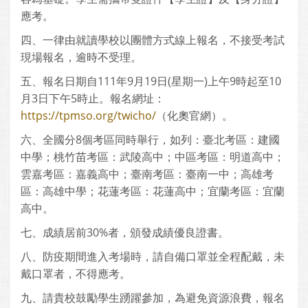
應考。
四、一律由就讀學校以團體方式線上報名，不接受考試
現場報名，逾時不受理。
五、報名日期自111年9月19日(星期一)上午9時起至10
月3日下午5時止。報名網址：
https://tpmso.org/twicho/
（化奧官網）。
六、全國分8個考區同時舉行，如列：臺北考區：建國
中學；桃竹苗考區：武陵高中；中區考區：明道高中；
雲嘉考區：嘉義高中；臺南考區：臺南一中；高雄考
區：高雄中學；花蓮考區：花蓮高中；宜蘭考區：宜蘭
高中。
七、成績居前30%者，頒發成績優良證書。
八、防疫期間進入考場時，請自備口罩並全程配戴，未
戴口罩者，不得應考。
九、請貴校鼓勵學生踴躍參加，為避免資源浪費，報名