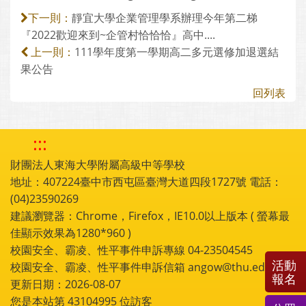
靜宜大學企業管理學系辦理今年第二梯
下一則：
『2022歡迎來到~企管村恰恰恰』高中....
111學年度第一學期高二多元選修加退選結
上一則：
果公告
回列表
:::
財團法人東海大學附屬高級中等學校
地址：407224臺中市西屯區臺灣大道四段1727號 電話：
(04)23590269
建議瀏覽器：Chrome，Firefox，IE10.0以上版本 ( 螢幕最
佳顯示效果為1280*960 )
校園安全、霸凌、性平事件申訴專線 04-23504545
活動
校園安全、霸凌、性平事件申訴信箱 angow@thu.edu.tw
報名
更新日期：2026-08-07
您是本站第
43104995
位訪客