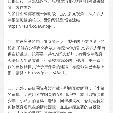
自傷自殺」台北場座談。現場邀請兒少精神科陳質采醫
師、製作專題
的節目企編鄭淑麗一同對談，提供多元視角，深入青少
年絕望風暴的核心。活動資訊暨報名連結：
https://reurl.cc/aGnbg4 。
二、前述座談將由《青春發言人》製作的「傷痕底下的
秘密 了解青少年自傷自殺」專題延伸探討更多青少年自
傷自殺議題。該專題一共包含5支影片，有青少年現身
說法個人生命故事、討論校園霸凌的工作坊、第一線工
作的自殺關懷員給予陪伴者的建議。專題影音已全數上
網，請見：https://pse.is/48zjtl 。
三、此外，節目團隊亦製作故事型的互動網頁：「小路
的選擇」，使用者在網頁的互動情境中，將可以扮演青
少年「小路」的爸媽、老師、同學和網友，藉此理解如
何接應身邊親友的情緒困擾，並且辨識重要的自殺警