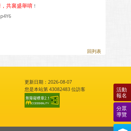
情，共襄盛舉唷
！
Rp4Y6
回列表
更新日期：2026-08-07
您是本站第
43082483
位訪客
活動
報名
分眾
導覽