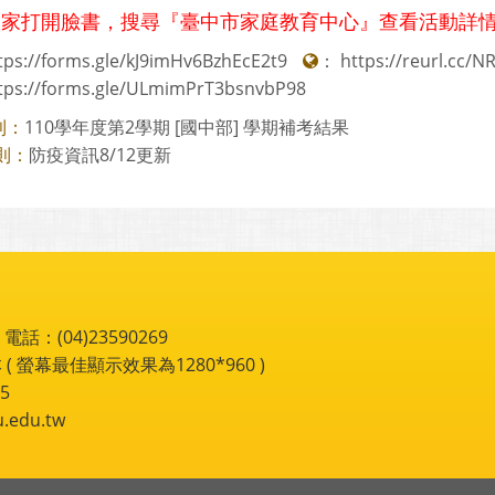
大家打開臉書，搜尋『臺中市家庭教育中心』查看活動詳
tps://forms.gle/kJ9imHv6BzhEcE2t9
：
https://reurl.cc/N
tps://forms.gle/ULmimPrT3bsnvbP98
110學年度第2學期 [國中部] 學期補考結果
則：
防疫資訊8/12更新
則：
：(04)23590269
 ( 螢幕最佳顯示效果為1280*960 )
5
du.tw