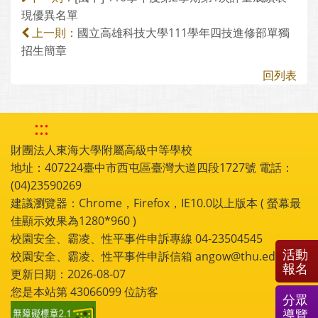
現優異名單
國立高雄科技大學111學年四技進修部單獨
上一則：
招生簡章
回列表
:::
財團法人東海大學附屬高級中等學校
地址：407224臺中市西屯區臺灣大道四段1727號 電話：
(04)23590269
建議瀏覽器：Chrome，Firefox，IE10.0以上版本 ( 螢幕最
佳顯示效果為1280*960 )
校園安全、霸凌、性平事件申訴專線 04-23504545
活動
校園安全、霸凌、性平事件申訴信箱 angow@thu.edu.tw
報名
更新日期：2026-08-07
您是本站第
43066099
位訪客
分眾
導覽