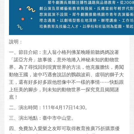
說明：
一、節目介紹：主人翁小格列佛某晚睡前聽媽媽說著
「諾亞方舟」故事後，意外地捲入神秘未知的動物世
界。為了尋找回到現實世界的方法，他克服膽怯，勇闖
動物王國，途中巧遇會說話的鸚鵡波莉、虛弱的獅子大
王，還有好多好多跟他想像中不一樣的事情⋯⋯快點跟
上狂美的腳步，到未知的動物世界一探究竟且揭開謎
底！
二、演出時間：111年4月17日14:30。
三、演出地點：臺中市中山堂。
四、免費加入愛樂之友即可取得教育推廣75折購票優