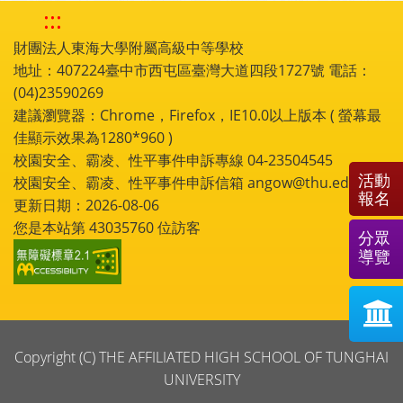
:::
財團法人東海大學附屬高級中等學校
地址：407224臺中市西屯區臺灣大道四段1727號 電話：
(04)23590269
建議瀏覽器：Chrome，Firefox，IE10.0以上版本 ( 螢幕最
佳顯示效果為1280*960 )
校園安全、霸凌、性平事件申訴專線 04-23504545
活動
校園安全、霸凌、性平事件申訴信箱 angow@thu.edu.tw
報名
更新日期：2026-08-06
您是本站第
43035760
位訪客
分眾
導覽
Copyright (C) THE AFFILIATED HIGH SCHOOL OF TUNGHAI
UNIVERSITY