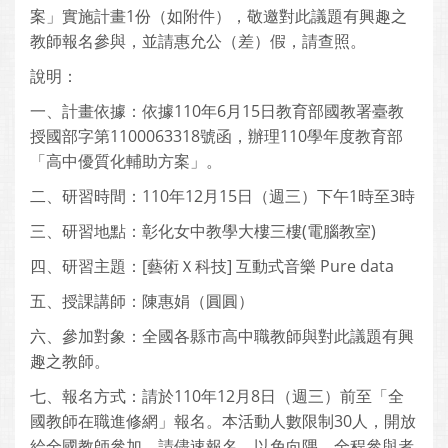
案」實施計畫1份（如附件），敬邀對此議題有興趣之
教師報名參與，並請惠允公（差）假，請查照。
說明：
一、計畫依據：依據110年6月15日教育部國教署臺教
授國部字第1100063318號函，辦理110學年度教育部
「高中優質化輔助方案」。
二、研習時間：110年12月15日（週三）下午1時至3時
三、研習地點：彰化女中教學大樓三樓(電腦教室)
四、研習主題：[藝術Ｘ科技] 互動式音樂 Pure data
五、授課講師：陳惠娟（圓圓）
六、參加對象：全國各縣市高中職教師與對此議題有興
趣之教師。
七、報名方式：請於110年12月8日（週三）前至「全
國教師在職進修網」報名。本活動人數限制30人，開放
給全國教師參加，請儘速報名，以免向隅。全程參與者