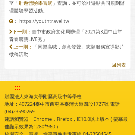
至「
壯遊體驗學習網
」查詢，並可洽壯遊點共同規劃辦
理體驗學習活動。
：
https://youthtravel.tw
臺中市政府文化局辦理「2021第3屆中山堂
下一則：
青春競藝LIVE秀」
「同樂高喊，創意發聲」志願服務宣導影片
上一則：
徵稿活動
回列表
:::
財團法人東海大學附屬高級中等學校
地址：407224臺中市西屯區臺灣大道四段1727號 電話：
(04)23590269
建議瀏覽器：Chrome，Firefox，IE10.0以上版本 ( 螢幕最
佳顯示效果為1280*960 )
校園安全、霸凌、性平事件申訴專線 04-23504545