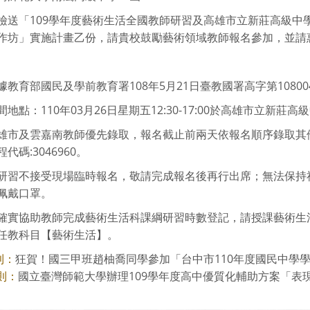
檢送「109學年度藝術生活全國教師研習及高雄市立新莊高級中
作坊」實施計畫乙份，請貴校鼓勵藝術領域教師報名參加，並請
據教育部國民及學前教育署108年5月21日臺教國署高字第10800
地點：110年03月26日星期五12:30-17:00於高雄市立新
雄市及雲嘉南教師優先錄取，報名截止前兩天依報名順序錄取其
代碼:3046960。
研習不接受現場臨時報名，敬請完成報名後再行出席；無法保持社
佩戴口罩。
確實協助教師完成藝術生活科課綱研習時數登記，請授課藝術生
任教科目【藝術生活】。
狂賀！國三甲班趙柚喬同學參加「台中市110年度國民中學學生
則：
國立臺灣師範大學辦理109學年度高中優質化輔助方案「表現任
則：