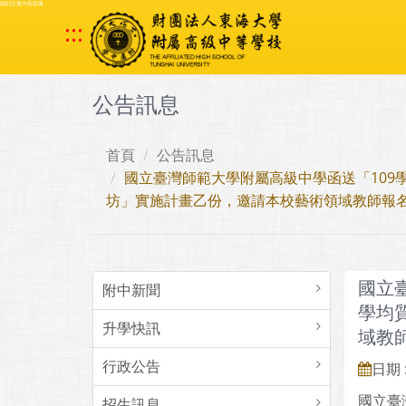
跳到主要內容區塊
:::
公告訊息
首頁
公告訊息
國立臺灣師範大學附屬高級中學函送「10
坊」實施計畫乙份，邀請本校藝術領域教師報
國立
附中新聞
學均
升學快訊
域教
行政公告
日期 :
國立臺
招生訊息