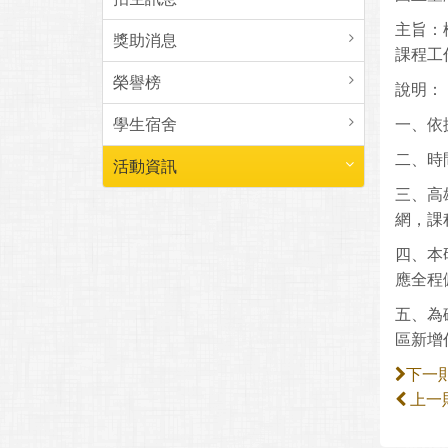
主旨：
獎助消息
課程工
榮譽榜
說明：
學生宿舍
一、依
二、時間
活動資訊
三、高
網，課程
四、本
應全程
五、為
區新增
下一
上一