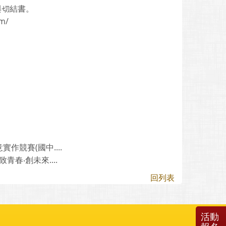
與切結書。
m/
競賽(國中....
春‧創未來....
回列表
活動