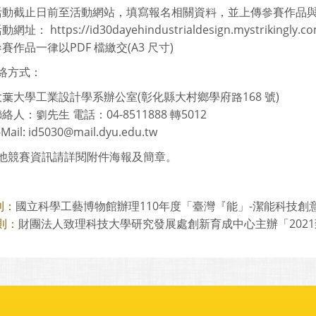
活動截止日前至活動網站，填寫報名相關資料，並上傳參賽作品
動網址： https://id30dayehindustrialdesign.mystrikingly.co
賽作品一律以PDF 檔繳交(A3 尺寸)
絡方式：
大葉大學工業設計學系辦公室(彰化縣大村鄉學府路168 號)
絡人：劉先生 電話：04-8511888 轉5012
-Mail: id5030@mail.dyu.edu.tw
他競賽資訊請詳閱附件海報及簡章。
國立科學工藝博物館辦理110年度「臺灣『能」-潔能科技創意實作
則：
財團法人致理科技大學研究發展處創新育成中心主辦「2021致青
則：