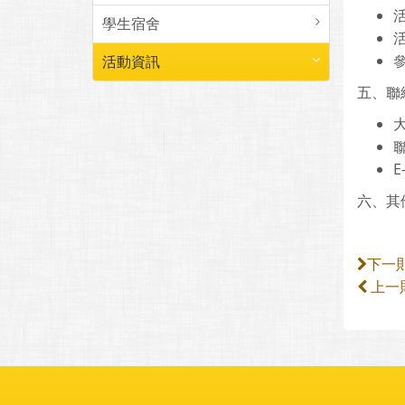
學生宿舍
活
參
活動資訊
五、聯
聯
E
六、其
下一
上一