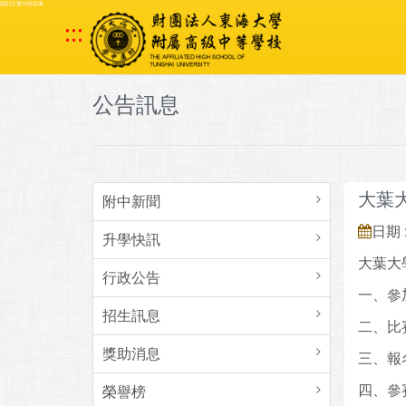
跳到主要內容區塊
:::
公告訊息
大葉
附中新聞
日期 :
升學快訊
大葉大
行政公告
一、參
招生訊息
二、比賽
獎助消息
三、報
四、參
榮譽榜