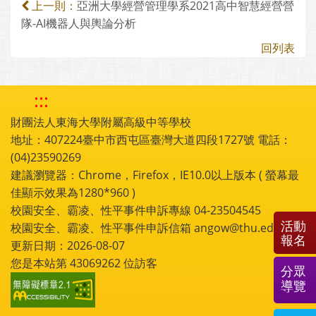
亞洲大學經營管理學系2021高中智慧經營營
上一則：
隊-AI機器人與輿論分析
回列表
:::
財團法人東海大學附屬高級中等學校
地址：407224臺中市西屯區臺灣大道四段1727號 電話：
(04)23590269
建議瀏覽器：Chrome，Firefox，IE10.0以上版本 ( 螢幕最
佳顯示效果為1280*960 )
校園安全、霸凌、性平事件申訴專線 04-23504545
活動
校園安全、霸凌、性平事件申訴信箱 angow@thu.edu.tw
報名
更新日期：2026-08-07
您是本站第
43069262
位訪客
分眾
導覽