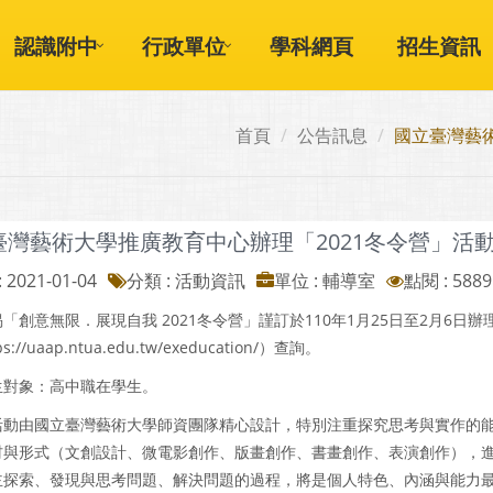
認識附中
行政單位
學科網頁
招生資訊
首頁
公告訊息
國立臺灣藝
臺灣藝術大學推廣教育中心辦理「2021冬令營」活
 2021-01-04
分類 : 活動資訊
單位 : 輔導室
點閱 : 5889
「創意無限．展現自我 2021冬令營」謹訂於110年1月25日至2月6
s://uaap.ntua.edu.tw/exeducation/）查詢。
生對象：高中職在學生。
活動由國立臺灣藝術大學師資團隊精心設計，特別注重探究思考與實作的
材與形式（文創設計、微電影創作、版畫創作、書畫創作、表演創作），
主探索、發現與思考問題、解決問題的過程，將是個人特色、內涵與能力