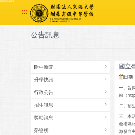
跳到主要內容區塊
:::
公告訊息
國立
附中新聞
日期 :
升學快訊
一、旨揭
行政公告
站（http
招生訊息
二、招
三、本
獎助消息
藝術媒
榮譽榜
激發自