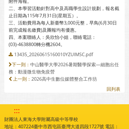
附件海報。
二、本學習活動針對高中及高職學生設計規劃，報名截
止日期為115年7月31日(星期五）。
三、活動費用為每人新臺幣3,000元整，早鳥(6月30日
前完成報名繳費)及團報均有優惠。
四、本案聯絡人：吳欣怡小姐，聯絡電話：
(03)-4638800轉分機2604。
13435_20260615160010YZUIMSC.pdf
中山醫學大學2026暑期醫學探索—細胞出任
下一則：
務：動漫微生物免疫營
2026高中生數位媒體整合工作坊
上一則：
回列表
:::
財團法人東海大學附屬高級中等學校
地址：407224臺中市西屯區臺灣大道四段1727號 電話：