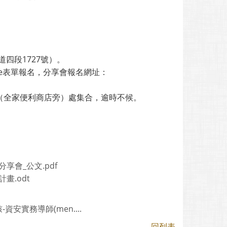
四段1727號）。
le表單報名，分享會報名網址：
（全家便利商店旁）處集合，逾時不候。
享會_公文.pdf
畫.odt
安實務導師(men....
回列表