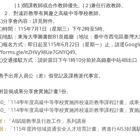
)開課教師或合作教師優先。(２)兼任行政教師。
對遠距教學有興趣之高級中等學校教師。
分享會內容：詳見附件。
時間：115年7月1日（星期三）下午2時至5時。
地點：東海大學圖書館B1良鑑廳（地址：臺中市西屯區臺灣大道
報名方式：即日起至115年6月22日（星期一）止，請逕Goog
//forms.gle/itZHVy98Ue7GNYQ49。
交通接駁方式：請於當日下午1時10分前於高鐵臺中站4B出口
惠予出席人員公（差）假登記及課務派代事宜。
附旨揭成果分享會實施計畫1份。
430_「114學年度高級中等學校實施跨校遠距教學課程計畫」成果分
430_「114學年度高級中等學校實施跨校遠距教學課程計畫」實施計
「AI賦能教學及行政工作」系列講座
則：
「115年度跨領域資通安全人才培育計畫」將進行AIS3好厲駭-資
則：