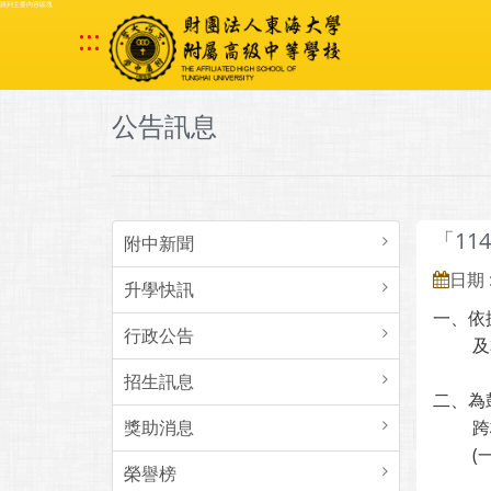
跳到主要內容區塊
:::
公告訊息
「1
附中新聞
日期 :
升學快訊
一、依
行政公告
及本署
招生訊息
二、為
獎助消息
跨校分
(一)
榮譽榜
１、參