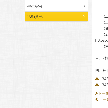
(１
學生宿舍
２、
(二)
活動資訊
(三)
(四)
(五)
https:
(六)
三、請
四、檢
13
13
下一
上一