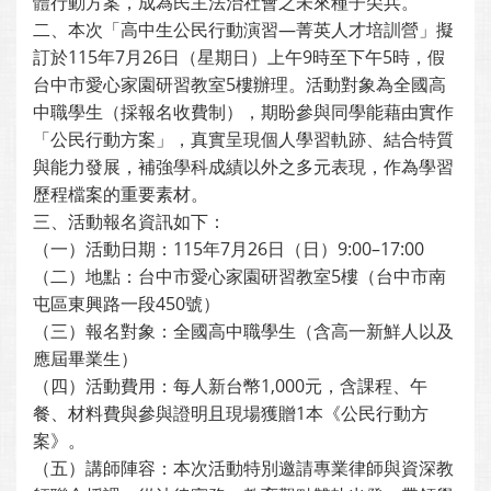
體行動方案，成為民主法治社會之未來種子尖兵。
二、本次「高中生公民行動演習—菁英人才培訓營」擬
訂於115年7月26日（星期日）上午9時至下午5時，假
台中市愛心家園研習教室5樓辦理。活動對象為全國高
中職學生（採報名收費制），期盼參與同學能藉由實作
「公民行動方案」，真實呈現個人學習軌跡、結合特質
與能力發展，補強學科成績以外之多元表現，作為學習
歷程檔案的重要素材。
三、活動報名資訊如下：
（一）活動日期：115年7月26日（日）9:00–17:00
（二）地點：台中市愛心家園研習教室5樓（台中市南
屯區東興路一段450號）
（三）報名對象：全國高中職學生（含高一新鮮人以及
應屆畢業生）
（四）活動費用：每人新台幣1,000元，含課程、午
餐、材料費與參與證明且現場獲贈1本《公民行動方
案》。
（五）講師陣容：本次活動特別邀請專業律師與資深教