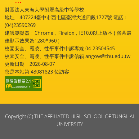
:::
財團法人東海大學附屬高級中等學校
地址：407224臺中市西屯區臺灣大道四段1727號 電話：
(04)23590269
建議瀏覽器：Chrome，Firefox，IE10.0以上版本 ( 螢幕最
佳顯示效果為1280*960 )
校園安全、霸凌、性平事件申訴專線 04-23504545
校園安全、霸凌、性平事件申訴信箱 angow@thu.edu.tw
更新日期：2026-08-07
您是本站第
43081823
位訪客
Copyright (C) THE AFFILIATED HIGH SCHOOL OF TUNGHAI
UNIVERSITY