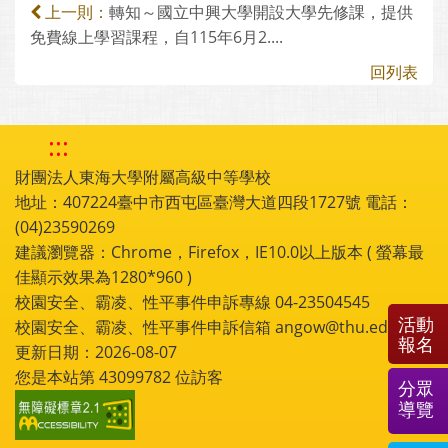
轉知～國立中興大學開設大學先修課，提供
上一則：
免費線上學習課程，自115年6月2....
回列表
:::
財團法人東海大學附屬高級中等學校
地址：407224臺中市西屯區臺灣大道四段1727號 電話：
(04)23590269
建議瀏覽器：Chrome，Firefox，IE10.0以上版本 ( 螢幕最
佳顯示效果為1280*960 )
校園安全、霸凌、性平事件申訴專線 04-23504545
活動
校園安全、霸凌、性平事件申訴信箱 angow@thu.edu.tw
報名
更新日期：2026-08-07
您是本站第
43099782
位訪客
分眾
導覽