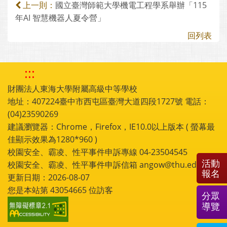
國立臺灣師範大學機電工程學系舉辦「115
上一則：
年AI 智慧機器人夏令營」
回列表
:::
財團法人東海大學附屬高級中等學校
地址：407224臺中市西屯區臺灣大道四段1727號 電話：
(04)23590269
建議瀏覽器：Chrome，Firefox，IE10.0以上版本 ( 螢幕最
佳顯示效果為1280*960 )
校園安全、霸凌、性平事件申訴專線 04-23504545
活動
校園安全、霸凌、性平事件申訴信箱 angow@thu.edu.tw
報名
更新日期：2026-08-07
您是本站第
43054665
位訪客
分眾
導覽