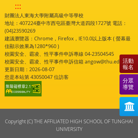
:::
財團法人東海大學附屬高級中等學校
地址：407224臺中市西屯區臺灣大道四段1727號 電話：
(04)23590269
建議瀏覽器：Chrome，Firefox，IE10.0以上版本 ( 螢幕最
佳顯示效果為1280*960 )
校園安全、霸凌、性平事件申訴專線 04-23504545
活動
校園安全、霸凌、性平事件申訴信箱 angow@thu.edu.tw
報名
更新日期：2026-08-07
您是本站第
43050047
位訪客
分眾
導覽
Copyright (C) THE AFFILIATED HIGH SCHOOL OF TUNGHAI
UNIVERSITY