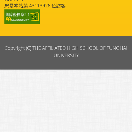
您是本站第
43113926
位訪客
Copyright (C) THE AFFILIATED HIGH SCHOOL OF TUNGHAI
UNIVERSITY