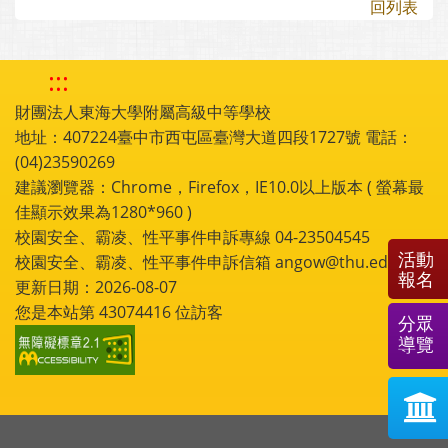
回列表
:::
財團法人東海大學附屬高級中等學校
地址：407224臺中市西屯區臺灣大道四段1727號 電話：
(04)23590269
建議瀏覽器：Chrome，Firefox，IE10.0以上版本 ( 螢幕最
佳顯示效果為1280*960 )
校園安全、霸凌、性平事件申訴專線 04-23504545
活動
校園安全、霸凌、性平事件申訴信箱 angow@thu.edu.tw
報名
更新日期：2026-08-07
您是本站第
43074416
位訪客
分眾
導覽