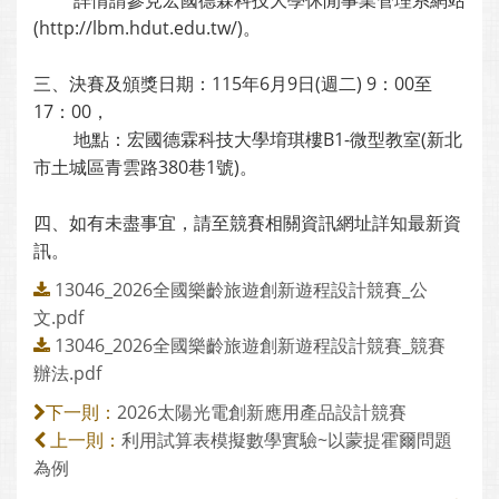
詳情請參見宏國德霖科技大學休閒事業管理系網站
(http://lbm.hdut.edu.tw/)。
三、決賽及頒獎日期：115年6月9日(週二) 9：00至
17：00，
地點：宏國德霖科技大學堉琪樓B1-微型教室(新北
市土城區青雲路380巷1號)。
四、如有未盡事宜，請至競賽相關資訊網址詳知最新資
訊。
13046_2026全國樂齡旅遊創新遊程設計競賽_公
文.pdf
13046_2026全國樂齡旅遊創新遊程設計競賽_競賽
辦法.pdf
2026太陽光電創新應用產品設計競賽
下一則：
利用試算表模擬數學實驗~以蒙提霍爾問題
上一則：
為例