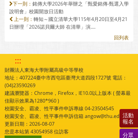
銘傳大學2026年舉辦之「甄愛銘傳-甄選入學
下一則：
說明會」校園開放日活動
轉知～國立清華大學115年4月20日至4月21
上一則：
日辦理「2026諾貝爾大師 在清華」演....
回列表
:::
財團法人東海大學附屬高級中等學校
地址：407224臺中市西屯區臺灣大道四段1727號 電話：
(04)23590269
建議瀏覽器：Chrome，Firefox，IE10.0以上版本 ( 螢幕最
佳顯示效果為1280*960 )
校園安全、霸凌、性平事件申訴專線 04-23504545
活動
校園安全、霸凌、性平事件申訴信箱 angow@thu.edu.tw
報名
更新日期：2026-08-07
您是本站第
43054958
位訪客
分眾