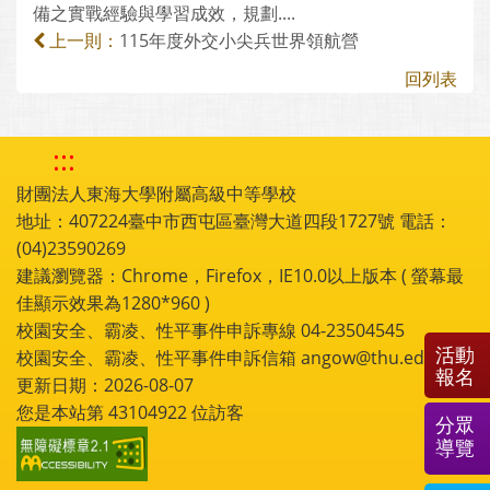
備之實戰經驗與學習成效，規劃....
115年度外交小尖兵世界領航營
上一則：
回列表
:::
財團法人東海大學附屬高級中等學校
地址：407224臺中市西屯區臺灣大道四段1727號 電話：
(04)23590269
建議瀏覽器：Chrome，Firefox，IE10.0以上版本 ( 螢幕最
佳顯示效果為1280*960 )
校園安全、霸凌、性平事件申訴專線 04-23504545
活動
校園安全、霸凌、性平事件申訴信箱 angow@thu.edu.tw
報名
更新日期：2026-08-07
您是本站第
43104922
位訪客
分眾
導覽