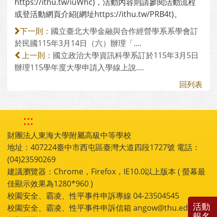
https://ithu.tw/iuWhc)，活動內容則請參閱活動流程
或登活動網頁介紹(網址https://ithu.tw/PRB4t)。
國立臺北大學金融與合作經營學系系學會訂
下一則：
於民國115年3月14日（六）辦理「....
國立政治大學資訊科學系訂於115年3月5日
上一則：
辦理115學年度大學申請入學線上說....
回列表
:::
財團法人東海大學附屬高級中等學校
地址：407224臺中市西屯區臺灣大道四段1727號 電話：
(04)23590269
建議瀏覽器：Chrome，Firefox，IE10.0以上版本 ( 螢幕最
佳顯示效果為1280*960 )
校園安全、霸凌、性平事件申訴專線 04-23504545
活動
校園安全、霸凌、性平事件申訴信箱 angow@thu.edu.tw
報名