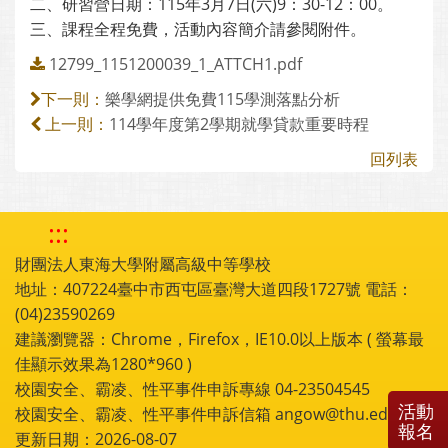
二、研習營日期：115年3月7日(六)9：30-12：00。
三、課程全程免費，活動內容簡介請參閱附件。
12799_1151200039_1_ATTCH1.pdf
樂學網提供免費115學測落點分析
下一則：
114學年度第2學期就學貸款重要時程
上一則：
回列表
:::
財團法人東海大學附屬高級中等學校
地址：407224臺中市西屯區臺灣大道四段1727號 電話：
(04)23590269
建議瀏覽器：Chrome，Firefox，IE10.0以上版本 ( 螢幕最
佳顯示效果為1280*960 )
校園安全、霸凌、性平事件申訴專線 04-23504545
活動
校園安全、霸凌、性平事件申訴信箱 angow@thu.edu.tw
報名
更新日期：2026-08-07